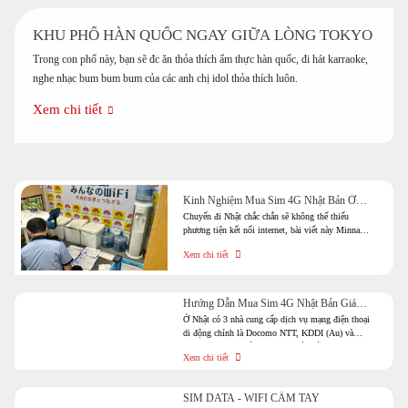
KHU PHỐ HÀN QUỐC NGAY GIỮA LÒNG TOKYO
Trong con phố này, bạn sẽ đc ăn thỏa thích ẩm thực hàn quốc, đi hát karraoke,
nghe nhạc bum bum bum của các anh chị idol thỏa thích luôn.
Xem chi tiết
Kinh Nghiệm Mua Sim 4G Nhật Bản Ở
Việt Nam
Chuyến đi Nhật chắc chắn sẽ không thể thiếu
phương tiện kết nối internet, bài viết này Minnano
sẽ chia sẻ kinh nghiệm mua sim 4G Nhật Bản từ
Xem chi tiết
A-Z cho các bạn sắp vi vu đất nước mặt trời mọc
nhé!
Hướng Dẫn Mua Sim 4G Nhật Bản Giá
Tốt Đi Du Lịch Và Định Cư
Ở Nhật có 3 nhà cung cấp dịch vụ mạng điện thoại
di động chính là Docomo NTT, KDDI (Au) và
Softbank. Khá nhiều người khi lần đầu đặt chân
Xem chi tiết
đến đất nước Nhật Bản băn khoăn không biết nên
chọn cho mình gói dịch vụ của nhà cung cấp nào.
Hãy cùng Minnano tìm hiểu rõ hơn nhé!
SIM DATA - WIFI CẦM TAY