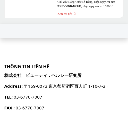
​Chỉ Việc Đóng Cước Là Dùng, nhận ngay em sim
30GB-50GB-100GB, nhận ngay em wifi 100GB
-150Gb-250Gb-200GB-FULL. Hỗ trợ mua đứt 6
Xem chi tiết
tháng và 1 năm
THÔNG TIN LIÊN HỆ
株式会社 ビューティ．ヘルシー研究所
Address:
〒169-0073 東京都新宿区百人町 1-10-7-3F
TEL:
03-6770-7007
FAX :
03-6770-7007