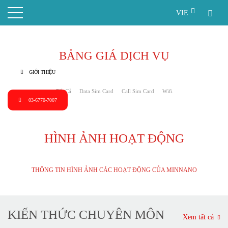
NHẬT BẢN
VIE
Sản phẩm: Sim 4G, 5G, Sim data, Sim card, portable wifi, 5g
router
BẢNG GIÁ DỊCH VỤ
GIỚI THIỆU
Tất Cả
Data Sim Card
Call Sim Card
Wifi
03-6770-7007
HÌNH ẢNH HOẠT ĐỘNG
THÔNG TIN HÌNH ẢNH CÁC HOẠT ĐỘNG CỦA MINNANO
KIẾN THỨC CHUYÊN MÔN
Xem tất cả